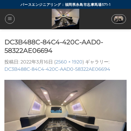
Skip
バースエンジニアリング：福岡県糸島市志摩馬場571-1
to
content
DC3B488C-84C4-420C-AAD0-
58322AE06694
投稿日:
2022年3月16日
(
2560 × 1920
) ギャラリー:
DC3B488C-84C4-420C-AAD0-58322AE06694