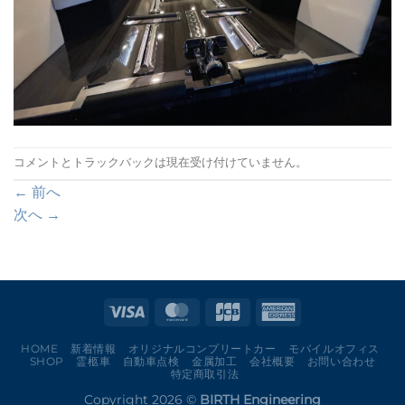
コメントとトラックバックは現在受け付けていません。
←
前へ
次へ
→
HOME
新着情報
オリジナルコンプリートカー
モバイルオフィス
SHOP
霊柩車
自動車点検
金属加工
会社概要
お問い合わせ
特定商取引法
Copyright 2026 ©
BIRTH Engineering