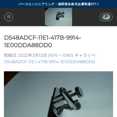
Skip
バースエンジニアリング：福岡県糸島市志摩馬場571-1
to
content
D548ADCF-11E1-417B-9914-
1E00DDA88DD0
投稿日:
2022年3月12日
(
1616 × 1080
) ギャラリー:
D548ADCF-11E1-417B-9914-1E00DDA88DD0