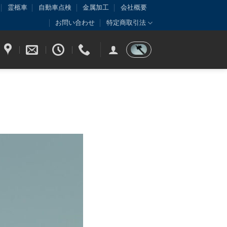
霊柩車
自動車点検
金属加工
会社概要
お問い合わせ
特定商取引法