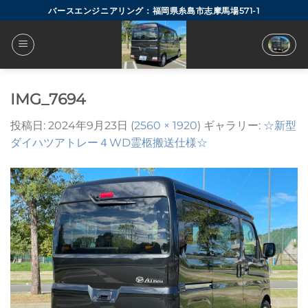
Skip
バースエンジニアリング：福岡県糸島市志摩馬場571-1
to
content
IMG_7694
投稿日:
2024年9月23日
(
2560 × 1920
) ギャラリー:
☆新型
ダイハツアトレー４WD霊柩搬送仕様☆