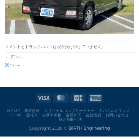
コメントとトラックバックは現在受け付けていません。
←
前へ
次へ
→
HOME
新着情報
オリジナルコンプリートカー
モバイルオフィス
SHOP
霊柩車
自動車点検
金属加工
会社概要
お問い合わせ
特定商取引法
Copyright 2026 ©
BIRTH Engineering